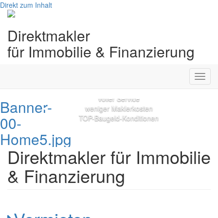
Direkt zum Inhalt
Direktmakler
Entdecke jetzt den
für Immobilie & Finanzierung
Direktmakler-Vorteil
Toggl
navig
voller Service
Banner-
weniger Maklerkosten
00-
TOP-Baugeld-Konditionen
Home5.jpg
Direktmakler für Immobilie
& Finanzierung