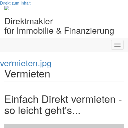
Direkt zum Inhalt
Immobilie-
Vermieten
Direktmakler
für Immobilie & Finanzierung
voller Service
weniger Maklerkosten
inkl. Profi-Mieter-Check
Toggl
> Zur Vermietungsanfrage
navig
vermieten.jpg
Vermieten
Einfach Direkt vermieten -
so leicht geht's...